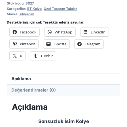
adet
Stok kodu:
3027
Kategoriler:
BT Kolye
,
Özel Tasarım Takılar
Marka:
silvercim
Destekleriniz için çok Teşekkür ederiz saygılar.
Facebook
WhatsApp
LinkedIn
Pinterest
E-posta
Telegram
X
Tumblr
Açıklama
Değerlendirmeler (0)
Açıklama
Sonsuzluk İsim Kolye