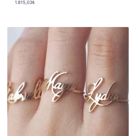
1.815,03
₺