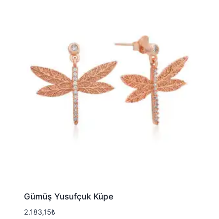
Gümüş Yusufçuk Küpe
2.183,15
₺