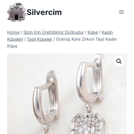
Skip
Silvercim
to
content
Home
/
Sizin İçin Ürettiğimiz Doğrudur
/
Küpe
/
Kadın
Küpeleri
/
Taşlı Küpeler
/
Gümüş Kare Zirkon Taşlı Kadın
Küpe