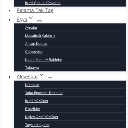
İsimli Çocuk Künyeleri
Pırlanta Tek Taş
Eşya
Aynalar
Masaüstü Kalemlik
Ahşap Kutular
Çerçeveler
Kuranı Kerim – Rahleler
Takunya
Aksesuar
Hızmalar
Yaka İğneleri – Rozetler
İsimli Yüzükler
Bilezikler
Kişiye Özel Yüzükler
Taşsız Kolyeler