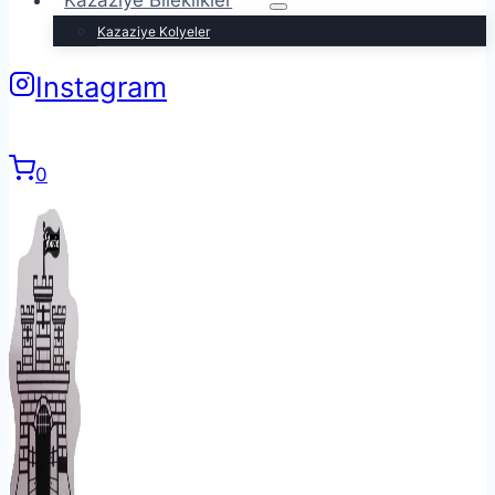
Kazaziye Bileklikler
Kazaziye Kolyeler
Instagram
0