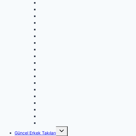
Telkari Kolyeler
Telkari Kolyeler
Kraliçe Tacı Kolyeler
Lale Kolyeler
Kademi Şerif Kolyeler
Esmaül Hüsna Kolyeler
Doğal Taşlı Kolyeler
Hiç Yazılı Kolyeler
Semazen Kolyeler
Telkari Kolyeler
Kaplumbağa Kolyeler
Panda Kolyeler
Tek Taş Kolyeler
Ay Yıldız Kolyeler
Kuşlu Kolyeler
Melek Kolyeler
Yonca Kolyeler
Anne & Çocuk Kolyeleri
Kelebek Kolyeler
Toggle
Güncel Erkek Takıları
child