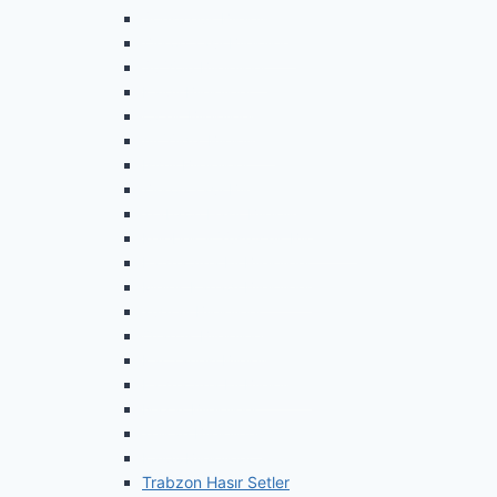
Sonsuzluk Bileklikler
Zirkon Taşlı Bileklikler
Su Yolu Bileklikler
Kalpli Bileklikler
Çiçek Bileklikler
Ay Yıldız Bileklikler
İsimli Bileklikler
Zirkon Taşlı Bileklikler
Trabzon Hasır Bileklikler
Kelebek & Yusufçuk Bileklikler
Fatma Ana Eli Bileklikler
Melek Kanadı Bileklikler
Tuğralı Bileklikler
Otantik Bileklikler
Kar Tanesi Bileklikler
Fatma Ana Eli Bileklikler
Nazar Bileklikler
Telkari Bileklikler
Kalpli Bileklikler
Trabzon Hasır Setler