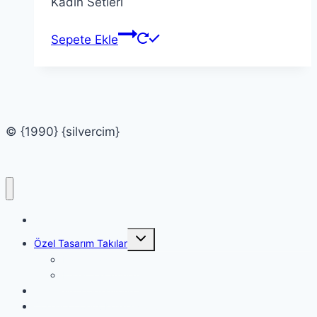
Kadın Setleri
Sepete Ekle
© {1990} {silvercim}
Anasayfa
Toggle
Özel Tasarım Takılar
child
menu
Kadın Tasarımlar
Erkek Tasarımlar
Taş Devri Koleksiyonu
Doğaya Dönüş Koleksiyonu