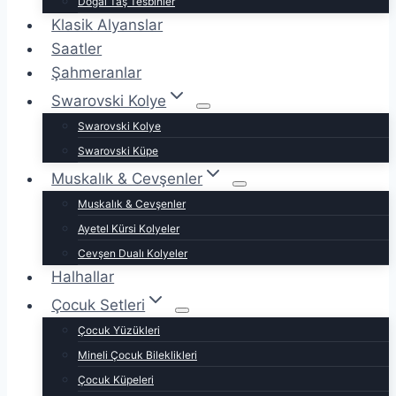
Doğal Taş Tesbihler
Klasik Alyanslar
Saatler
Şahmeranlar
Swarovski Kolye
Swarovski Kolye
Swarovski Küpe
Muskalık & Cevşenler
Muskalık & Cevşenler
Ayetel Kürsi Kolyeler
Cevşen Dualı Kolyeler
Halhallar
Çocuk Setleri
Çocuk Yüzükleri
Mineli Çocuk Bileklikleri
Çocuk Küpeleri