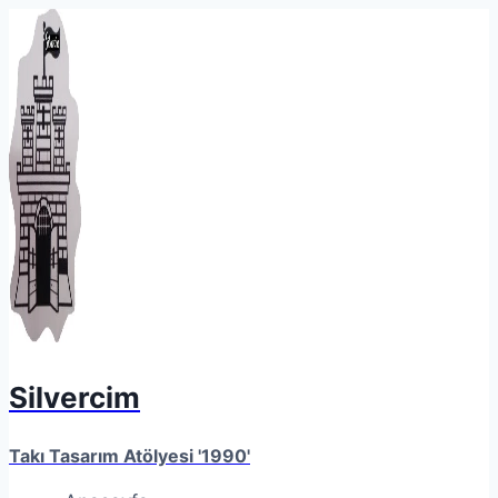
Skip
to
content
Silvercim
Takı Tasarım Atölyesi '1990'